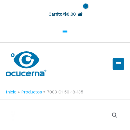
Ir
Sobre
al
Carrito/
$
0.00
contenido
la
cabecera
Men
princ
Inicio
Productos
7003 C1 50-18-135
7003
C1
50-
18-