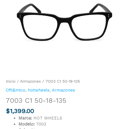
135
cantidad
Inicio
/
Armazones
/ 7003 C1 50-18-135
Oftálmico
,
hotwheels
,
Armazones
7003 C1 50-18-135
$
1,399.00
Marca:
HOT WHEELS
Modelo:
7003