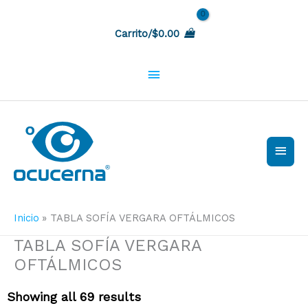
Ir
Sobre
al
Carrito/
$
0.00
contenido
la
cabecera
Men
princ
Inicio
TABLA SOFÍA VERGARA OFTÁLMICOS
TABLA SOFÍA VERGARA
OFTÁLMICOS
Showing all 69 results