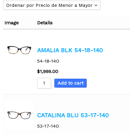
Ordenar por Precio de Menor a Mayor
Ordenar por Popularidad
Image
Details
Ordenar por Popularidad
Ordenar por Calificación Promedio
Ordenar por Precio de Menor a Mayor
AMALIA BLK 54-18-140
Ordenar Precio de Mayor a Menor
54-18-140
Ordenar por modelos Nuevos
$
1,999.00
Ordenar de A - Z
Ordenar de Z - A
Add to cart
CATALINA BLU 53-17-140
53-17-140