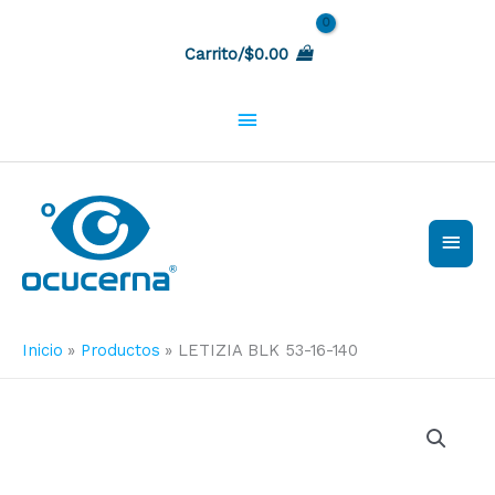
Ir
Sobre
al
Carrito/
$
0.00
contenido
la
cabecera
Men
princ
Inicio
Productos
LETIZIA BLK 53-16-140
LETIZIA
BLK
53-
16-