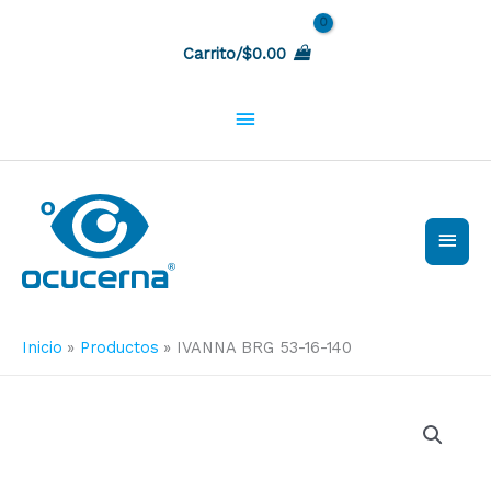
Ir
Sobre
al
Carrito/
$
0.00
contenido
la
cabecera
Men
princ
Inicio
Productos
IVANNA BRG 53-16-140
IVANNA
BRG
53-
16-