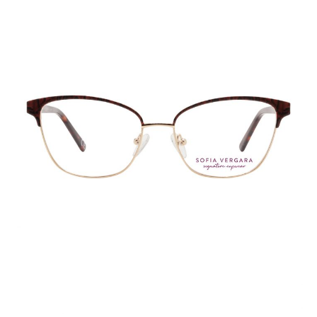
140
cantidad