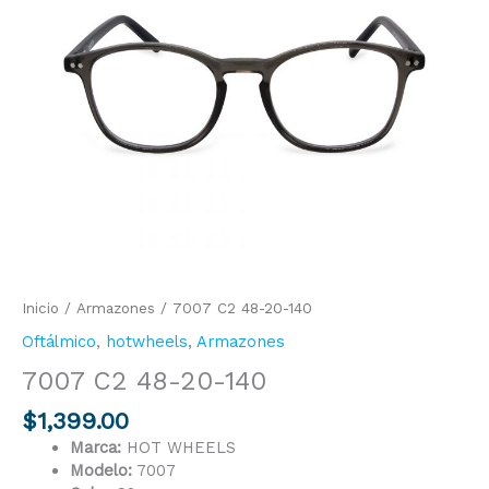
140
cantidad
Inicio
/
Armazones
/ 7007 C2 48-20-140
Oftálmico
,
hotwheels
,
Armazones
7007 C2 48-20-140
$
1,399.00
Marca:
HOT WHEELS
Modelo:
7007