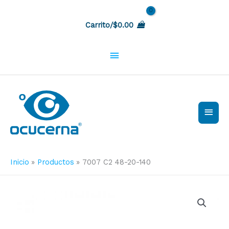
Ir
Sobre
al
Carrito/
$
0.00
contenido
la
cabecera
Men
princ
Inicio
Productos
7007 C2 48-20-140
7007
C2
48-
20-