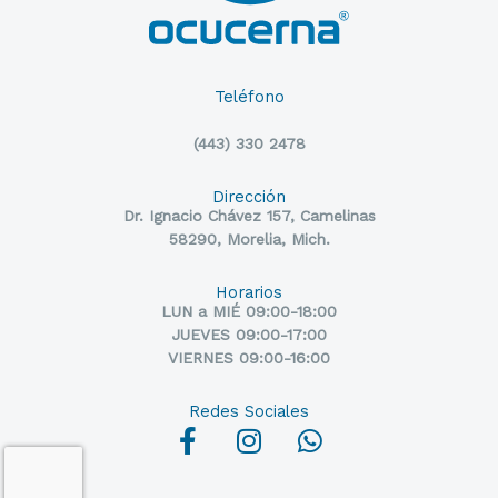
Teléfono
(443) 330 2478
Dirección
Dr. Ignacio Chávez 157, Camelinas
58290, Morelia, Mich.
Horarios
LUN a MIÉ 09:00-18:00
JUEVES 09:00-17:00
VIERNES 09:00-16:00
Redes Sociales
F
I
W
a
n
h
c
s
a