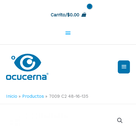
Ir
Sobre
al
Carrito/
$
0.00
contenido
la
cabecera
Men
princ
Inicio
Productos
7009 C2 48-16-135
7009
C2
48-
16-