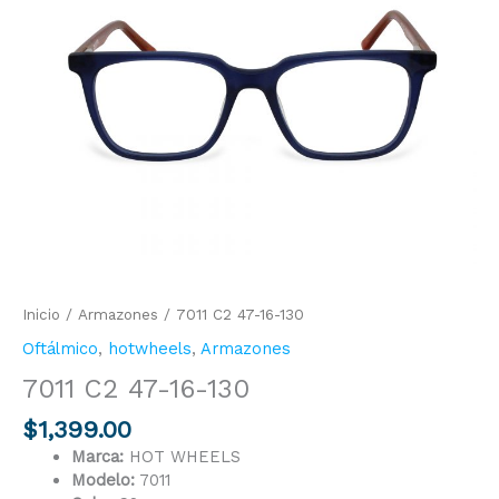
130
cantidad
Inicio
/
Armazones
/ 7011 C2 47-16-130
Oftálmico
,
hotwheels
,
Armazones
7011 C2 47-16-130
$
1,399.00
Marca:
HOT WHEELS
Modelo:
7011