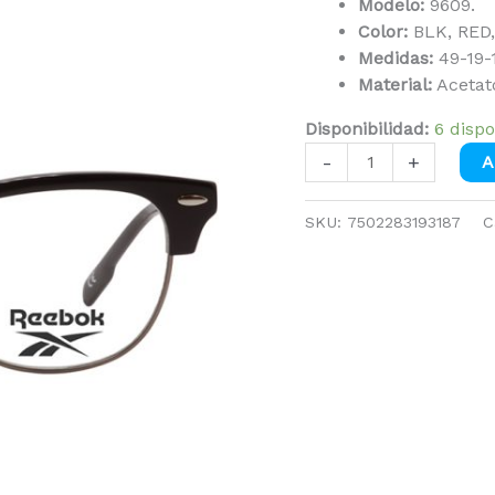
Modelo:
9609.
Color:
BLK, RED,
Medidas:
49-19-
Material:
Acetat
Disponibilidad:
6 dispo
-
+
A
SKU:
7502283193187
C