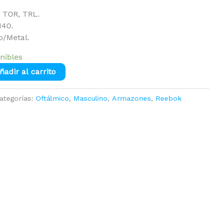
 TOR, TRL.
140.
o/Metal.
nibles
ñadir al carrito
ategorías:
Oftálmico
,
Masculino
,
Armazones
,
Reebok