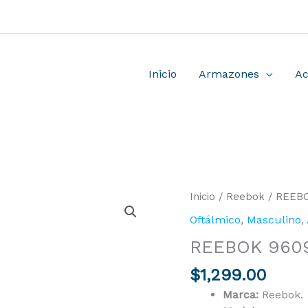
Inicio
Armazones
Ac
REEBOK
Inicio
/
Reebok
/ REEBO
9609
Oftálmico
,
Masculino
,
BLK
REEBOK 9609
49-
19-
$
1,299.00
140
cantidad
Marca:
Reebok.