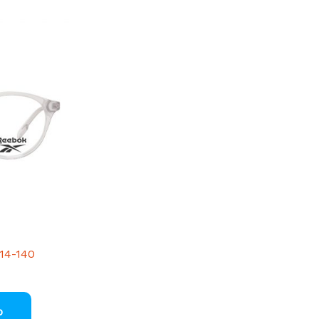
14-140
o