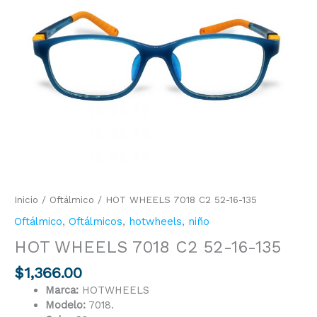
52-
16-
135
cantidad
Inicio
/
Oftálmico
/ HOT WHEELS 7018 C2 52-16-135
Oftálmico
,
Oftálmicos
,
hotwheels
,
niño
HOT WHEELS 7018 C2 52-16-135
$
1,366.00
Marca:
HOTWHEELS
Modelo:
7018.