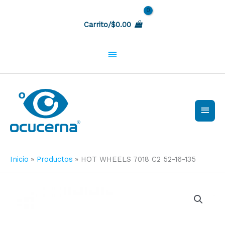
Ir
Sobre
al
Carrito/
$
0.00
contenido
la
cabecera
Men
princ
Inicio
Productos
HOT WHEELS 7018 C2 52-16-135
HOT
WHEELS
7018
C2