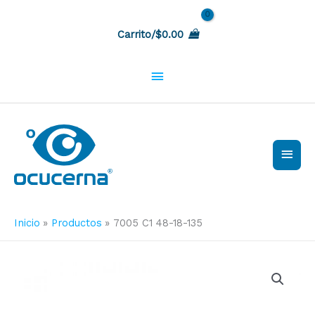
Ir
Sobre
al
Carrito/
$
0.00
contenido
la
cabecera
Men
princ
Inicio
Productos
7005 C1 48-18-135
7005
C1
48-
18-