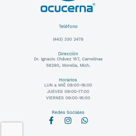
Teléfono
(443) 330 2478
Dirección
Dr. Ignacio Chávez 157, Camelinas
58290, Morelia, Mich.
Horarios
LUN a MIÉ 09:00-18:00
JUEVES 09:00-17:00
VIERNES 09:00-16:00
Redes Sociales
F
I
W
a
n
h
c
s
a