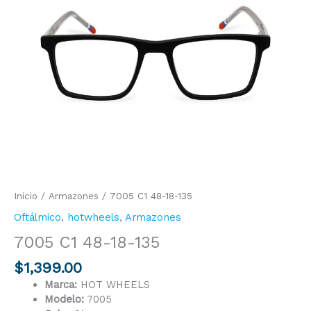
135
cantidad
Inicio
/
Armazones
/ 7005 C1 48-18-135
Oftálmico
,
hotwheels
,
Armazones
7005 C1 48-18-135
$
1,399.00
Marca:
HOT WHEELS
Modelo:
7005